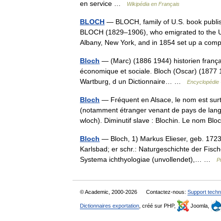
en service …
Wikipédia en Français
BLOCH
— BLOCH, family of U.S. book publ
BLOCH (1829–1906), who emigrated to the Uni
Albany, New York, and in 1854 set up a c
Bloch
— (Marc) (1886 1944) historien françai
économique et sociale. Bloch (Oscar) (1877 19
Wartburg, d un Dictionnaire… …
Encyclopédie 
Bloch
— Fréquent en Alsace, le nom est surto
(notamment étranger venant de pays de langu
wloch). Diminutif slave : Blochin. Le nom B
Bloch
— Bloch, 1) Markus Elieser, geb. 1723 i
Karlsbad; er schr.: Naturgeschichte der Fisc
Systema ichthyologiae (unvollendet),… …
P
© Academic, 2000-2026
Contactez-nous:
Support techn
Dictionnaires exportation
, créé sur PHP,
Joomla,