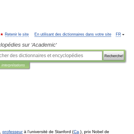
Retenir le site
En utilisant des dictionnaires dans votre site
FR
clopédies sur 'Academic'
Recherche!
interprétations
),
professeur
à
l
’
université
de
Stanford
(
Ca
.),
prix
Nobel
de