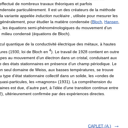
effectué
de
nombreux
travaux
théoriques
et
parfois
ndensée
particulièrement
.
Il
est
un
des
créateurs
de
la
méthode
la
variante
appelée
induction
nucléaire
,
utilisée
pour
mesurer
les
généralement
,
pour
étudier
la
matière
condensée
(
Bloch
,
Hansen
,
n
,
les
équations
semi
-
phénoménologiques
du
mouvement
d
’
un
n
milieu
condensé
(
équations
de
Bloch
).
cul
quantique
de
la
conductivité
électrique
des
métaux
,
à
hautes
4
ures
(
1930
,
loi
de
Bloch
en
).
Le
travail
de
1928
contient
en
outre
upes
au
mouvement
d
’
un
électron
dans
un
cristal
,
conduisant
aux
e
des
états
stationnaires
en
présence
d
’
un
champ
périodique
.
Le
un
seul
domaine
de
Weiss
,
aux
basses
températures
,
se
trouve
u
type
d
’
état
stationnaire
collectif
dans
un
solide
,
les
«
ondes
de
quasi
-
particules
,
les
«
magnons
» (
1931
).
La
compréhension
du
aines
est
due
,
d
’
autre
part
,
à
l
’
idée
d
’
une
transition
continue
entre
2
),
ultérieurement
confirmée
par
des
expériences
directes
.
CAPLET (A.)