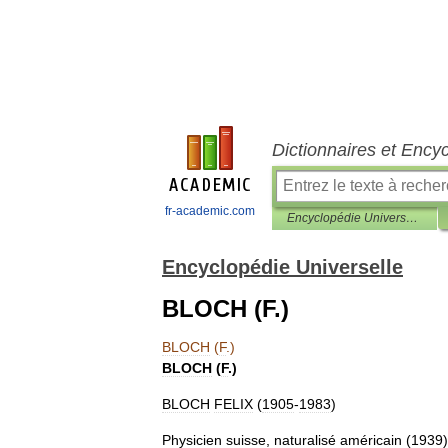
Dictionnaires et Ency
fr-academic.com
Encyclopédie Universelle
Encyclopédie Universelle
BLOCH (F.)
BLOCH
(
F
.)
BLOCH
(
F
.)
BLOCH
FELIX
(
1905
-
1983
)
Physicien
suisse
,
naturalisé
américain
(
1939