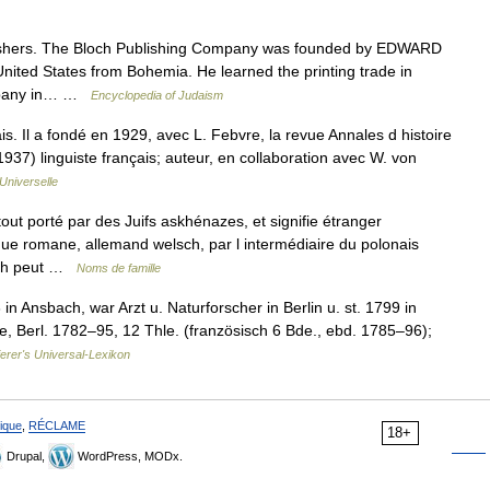
ishers. The Bloch Publishing Company was founded by EDWARD
ted States from Bohemia. He learned the printing trade in
ompany in… …
Encyclopedia of Judaism
s. Il a fondé en 1929, avec L. Febvre, la revue Annales d histoire
37) linguiste français; auteur, en collaboration avec W. von
Universelle
ut porté par des Juifs askhénazes, et signifie étranger
e romane, allemand welsch, par l intermédiaire du polonais
loch peut …
Noms de famille
n Ansbach, war Arzt u. Naturforscher in Berlin u. st. 1799 in
he, Berl. 1782–95, 12 Thle. (französisch 6 Bde., ebd. 1785–96);
ierer's Universal-Lexikon
ique
,
RÉCLAME
18+
Drupal,
WordPress, MODx.