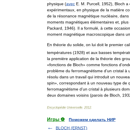
physique
(
avec
E
.
M
.
Purcell
,
1952
),
Bloch
a
expérimentaux
,
en
physique
de
la
matière
co
de
la
résonance
magnétique
nucléaire
,
dans
moments
magnétiques
élémentaires
et
,
plus
Packard
,
1946
).
Il
a
formulé
,
à
cette
occasio
moment
magnétique
macroscopique
dans
u
En
théorie
du
solide
,
on
lui
doit
le
premier
cal
températures
(
1928
)
et
aux
basses
températ
la
première
application
de
la
théorie
des
gro
«
fonctions
de
Bloch
»
comme
fonctions
d
’
ond
problème
du
ferromagnétisme
d
’
un
cristal
à
résolu
dans
un
travail
qui
introduit
un
nouvea
spin
»,
correspondant
à
un
nouveau
type
de
ferromagnétisme
d
’
un
cristal
à
plusieurs
dom
deux
domaines
voisins
(
parois
de
Bloch
,
193
Encyclopédie
Universelle
.
2012
.
Игры ⚽
Поможем сделать НИР
BLOCH (ERNST)