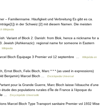
her – Familienname. Häufigkeit und Verbreitung Es gibt es ca.
träge[1]) in der Schweiz [2] mit diesem Namen. Die meisten
h Wikipedia
: Variant of Block 2. Danish: from Blok, hence a nickname for a
3. Jewish (Ashkenazic): regional name for someone in Eastern
 …
Wikipedia
arcel Bloch Équipage 3 Premier vol 12 septembre …
Wikipédia en
, Ernst Bloch, Felix Bloch, Marc * * * (as used in expressions)
opold Benjamin) Marcel Bloch …
Enciclopedia Universal
ant pour la Grande Guerre, Marc Bloch laisse l’ébauche d’une
e étude des populations rurales d’Île de France à l’époque du
uelle …
Encyclopédie Universelle
ons Marcel Bloch Type Transport sanitaire Premier vol 1932 Mise